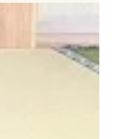
ザインは、可愛らしい肉球柄のフチ、黄色の
畳と同色のフチ、そしてフチを付けないすっ
きりとした縁なしの3タイプをご用意してい
ます。さらに、背もたれを上にすると机とし
ても使える2WAY仕様。畳を取り外せば座布
団としてもお使いいただけます。お子様の成
長や用途に合わせて、さまざまなシーンで活
躍するタタミ椅子です。 新畳 芯材：断熱建
材畳床 畳表：DAIKEN 銀白01銀白色 畳縁：
肉球縁 畳表：DAIKEN 清流02黄金色 畳縁：
ストリームNo.2 畳表：DAIKEN 清流02黄金
色 畳縁：縁無し