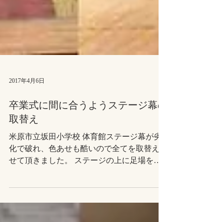
2017年4月6日
卒業式に間に合うようステージ幕の
取替え
米原市立坂田小学校 体育館ステージ幕が劣
化で破れ、色あせも酷いので全てを取替えさ
せて頂きました。 ステージの上に足場を組
み、作業も安全に。 生徒さん達、綺麗なス
テージ幕で卒業式が迎えられ喜んでもらえた
かな。