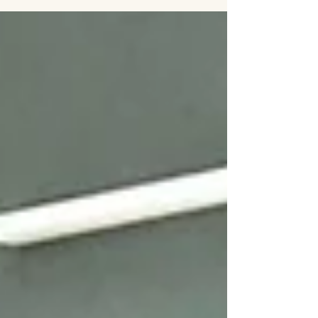
縁無し畳となりました。 新畳 芯材：建材床
畳表：DAIKEN 清流02黄金色 機械すき和
紙 畳縁：縁無し