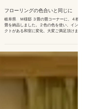
2021年2月11日
フローリングの色合いと同じに
岐阜県 Ｍ様邸 ３畳の畳コーナーに、４枚
畳を納品しました。２色の色を使い、インパ
クトがある和室に変化、大変ご満足頂けまし
た。 新畳 芯材：建材床 畳表：DAIKEN 清流
06亜麻色 機械すき和紙 畳縁：縁無し 畳表：
DAIKEN 清流15白茶色 機械すき和紙 畳縁：
縁無し