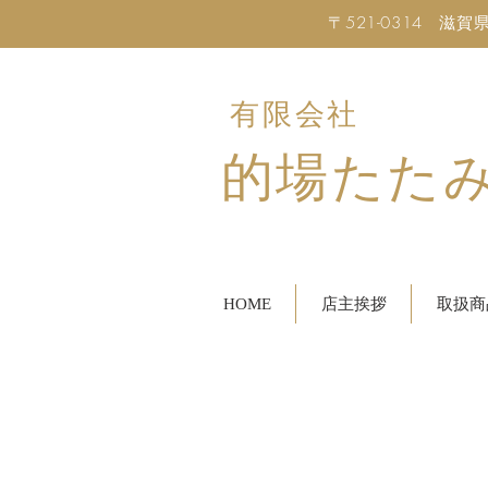
〒521-0314 滋賀県米原
有限会社
的場たた
HOME
店主挨拶
取扱商