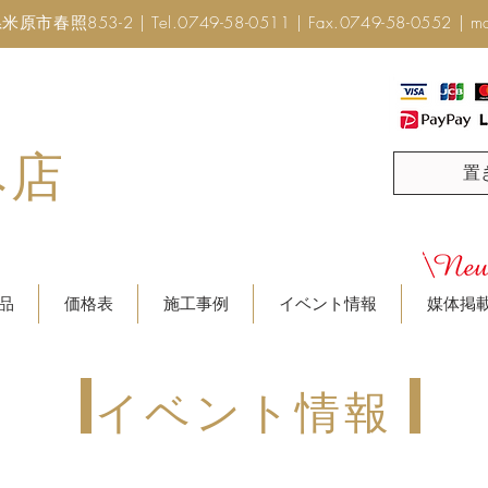
市春照853-2 | Tel.0749-58-0511 | Fax.0749-58-0552 |
ma
み店
置
品
価格表
施工事例
イベント情報
媒体掲
イベント情報