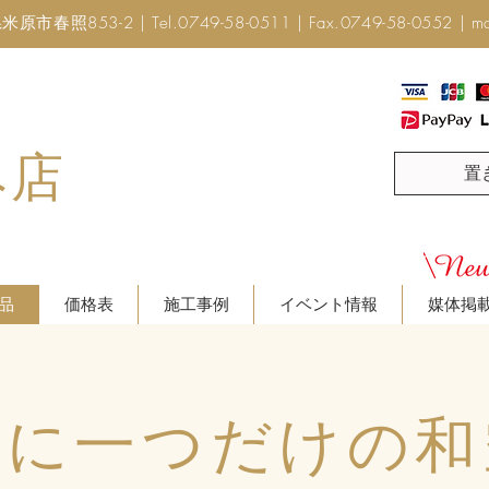
市春照853-2 | Tel.0749-58-0511 | Fax.0749-58-0552 |
ma
み店
置
品
価格表
施工事例
イベント情報
媒体掲
界に一つだけの和