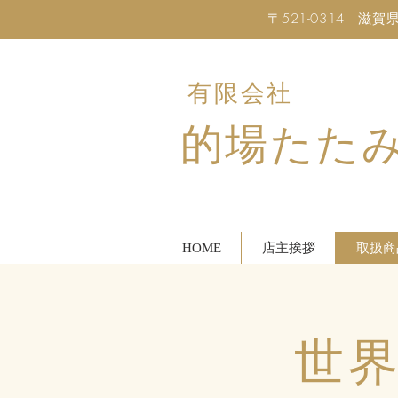
〒521-0314 滋賀県米原
有限会社
的場たた
HOME
店主挨拶
取扱商
世