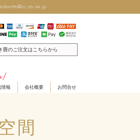
toba-ttm@zc.ztv.ne.jp
き畳のご注文はこちらから
載情報
会社概要
お問合せ
空間