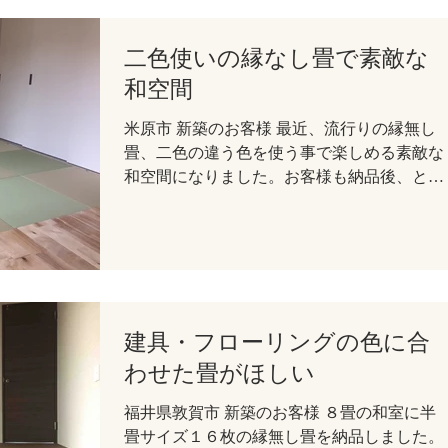
二色使いの縁なし畳で素敵な
和空間
米原市 新築のお客様 最近、流行りの縁無し
畳、二色の違う色を使う事で楽しめる素敵な
和空間になりました。お客様も納品後、とて
も喜んで頂けましたよ。 芯材：建材床 畳
表：ＤＡＩＫＥＮ / 清流 / ０１/ 銀白色 / 和紙
製 畳縁：縁無し 畳表：ＤＡＩＫＥＮ / 清流 /
１６...
建具・フローリングの色に合
わせた畳がほしい
福井県敦賀市 新築のお客様 ８畳の和室に半
畳サイズ１６枚の縁無し畳を納品しました。