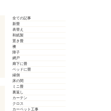
全ての記事
新畳
表替え
和紙製
置き畳
襖
障子
網戸
廊下に畳
ベッドに畳
縁側
床の間
ミニ畳
裏返し
カーテン
クロス
カーペット工事