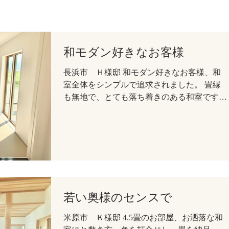
和モダン好きなお客様
長浜市 Ｈ様邸 和モダン好きなお客様、和
室全体をシンプルで追求されました。 畳縁
も無地で、とても落ち着きのある和室です。
新畳 芯材：建材床 畳表：DAIKEN 銀白カラ
ー14灰桜色 畳縁：ストリームNo.14
若い奥様のセンスで
米原市 Ｋ様邸 4.5畳のお部屋、お洒落な和