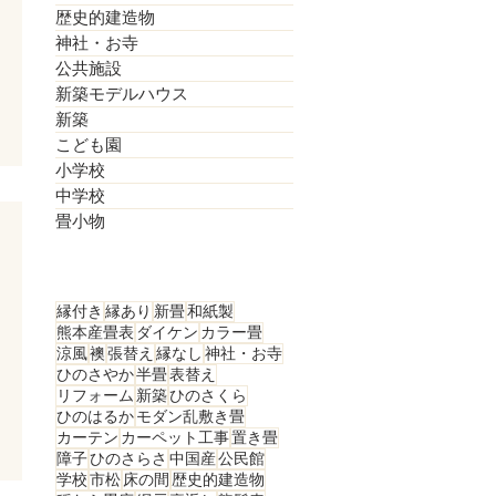
歴史的建造物
神社・お寺
公共施設
新築モデルハウス
新築
こども園
小学校
中学校
畳小物
縁付き
縁あり
新畳
和紙製
熊本産畳表
ダイケン
カラー畳
涼風
襖
張替え
縁なし
神社・お寺
ひのさやか
半畳
表替え
リフォーム
新築
ひのさくら
ひのはるか
モダン乱敷き畳
カーテン
カーペット工事
置き畳
障子
ひのさらさ
中国産
公民館
学校
市松
床の間
歴史的建造物