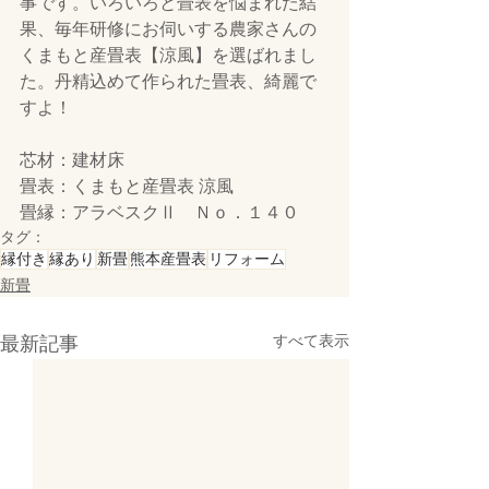
事です。いろいろと畳表を悩まれた結
果、毎年研修にお伺いする農家さんの
くまもと産畳表【涼風】を選ばれまし
た。丹精込めて作られた畳表、綺麗で
すよ！
芯材：建材床
畳表：くまもと産畳表 涼風
畳縁：アラベスクⅡ　Ｎｏ．１４０
タグ：
縁付き
縁あり
新畳
熊本産畳表
リフォーム
新畳
最新記事
すべて表示