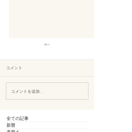
コメント
お子様向けのタタミ椅子
コメントを追加…
縁付き畳、縁無
われて
全ての記事
新畳