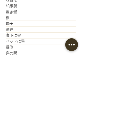
表替え
和紙製
置き畳
襖
障子
網戸
廊下に畳
ベッドに畳
縁側
床の間
ミニ畳
裏返し
カーテン
クロス
カーペット工事
歴史的建造物
神社・お寺
公共施設
新築モデルハウス
新築