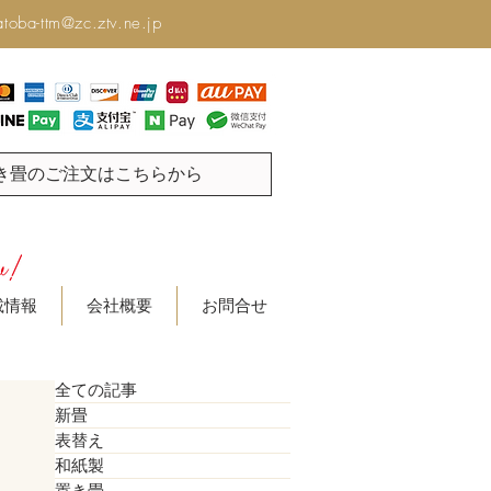
toba-ttm@zc.ztv.ne.jp
き畳のご注文はこちらから
載情報
会社概要
お問合せ
全ての記事
新畳
表替え
和紙製