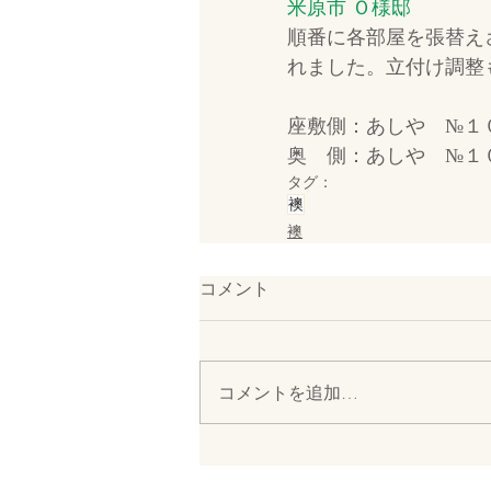
米原市 Ｏ様邸
順番に各部屋を張替え
れました。立付け調整
座敷側：あしや　№１
奥　側：あしや　№１
タグ：
襖
襖
コメント
コメントを追加…