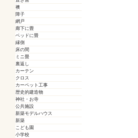
置き畳
襖
障子
網戸
廊下に畳
ベッドに畳
縁側
床の間
ミニ畳
裏返し
カーテン
クロス
カーペット工事
歴史的建造物
神社・お寺
公共施設
新築モデルハウス
新築
こども園
小学校