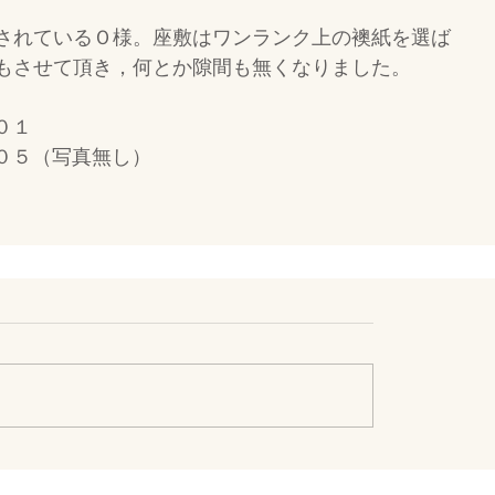
されているＯ様。座敷はワンランク上の襖紙を選ば
もさせて頂き，何とか隙間も無くなりました。
０１
０５（写真無し）