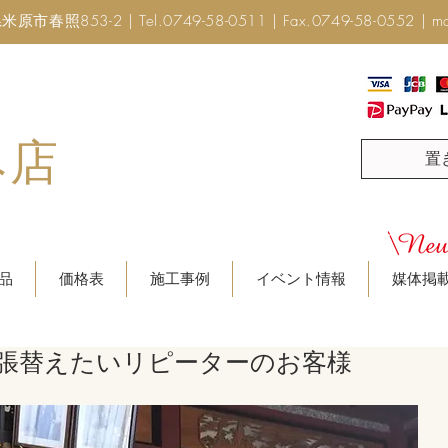
市春照853-2 | Tel.0749-58-0511 | Fax.0749-58-0552 |
ma
み店
置
品
価格表
施工事例
イベント情報
媒体掲
張替えたいリピーターのお客様