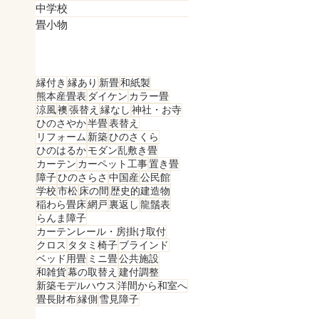
中学校
畳小物
縁付き
縁あり
新畳
和紙製
熊本産畳表
ダイケン
カラー畳
涼風
襖
張替え
縁なし
神社・お寺
ひのさやか
半畳
表替え
リフォーム
新築
ひのさくら
ひのはるか
モダン乱敷き畳
カーテン
カーペット工事
置き畳
障子
ひのさらさ
中国産
公民館
学校
市松
床の間
歴史的建造物
稲わら畳床
網戸
裏返し
龍鬚表
らんま障子
カーテンレール・房掛け取付
クロス
タタミ椅子
ブラインド
ベッド用畳
ミニ畳
公共施設
和雑貨
幕の取替え
建付調整
新築モデルハウス
洋間から和室へ
畳長財布
縁側
雪見障子