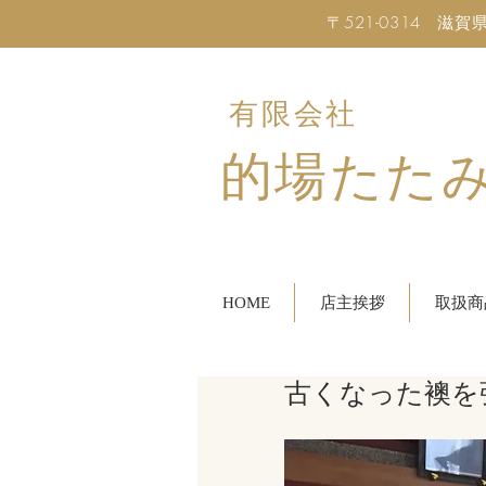
〒521-0314 滋賀県米原
有限会社
的場たた
HOME
店主挨拶
取扱商
古くなった襖を