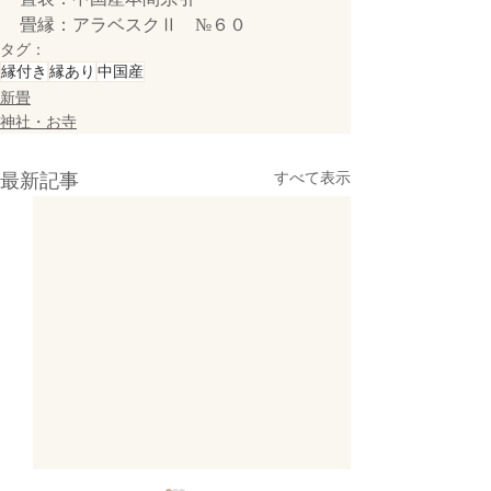
畳縁：アラベスクⅡ　№６０
タグ：
縁付き
縁あり
中国産
新畳
神社・お寺
最新記事
すべて表示