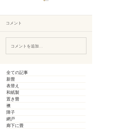
コメント
お子様向けのタタミ椅子
コメントを追加…
畳って裏返し（
ブル）ができま
全ての記事
新畳
表替え
和紙製
置き畳
襖
障子
網戸
廊下に畳