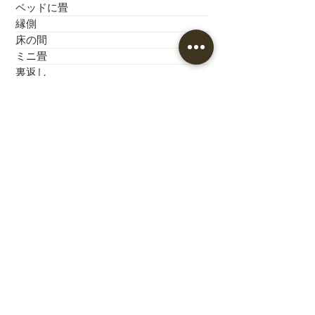
ベッドに畳
縁側
床の間
ミニ畳
裏返し
カーテン
クロス
カーペット工事
歴史的建造物
神社・お寺
公共施設
新築モデルハウス
新築
こども園
小学校
中学校
畳小物
縁付き
縁あり
新畳
和紙製
熊本産畳表
ダイケン