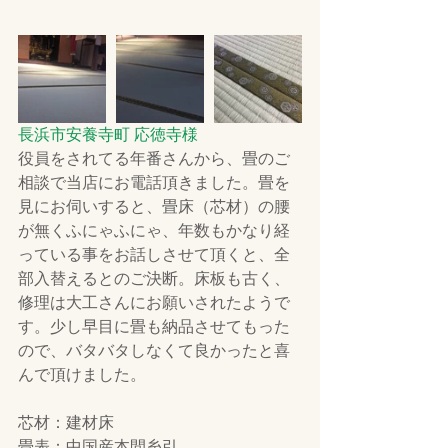
長浜市安養寺町 応徳寺様
役員をされてる年番さんから、畳のご
相談で当店にお電話頂きました。畳を
見にお伺いすると、畳床（芯材）の腰
が無くふにゃふにゃ、年数もかなり経
っている事をお話しさせて頂くと、全
部入替えるとのご決断。床板も古く、
修理は大工さんにお願いされたようで
す。少し早目に畳も納品させてもった
ので、バタバタしなくて良かったと喜
んで頂けました。
芯材：建材床
畳表：中国産本間糸引