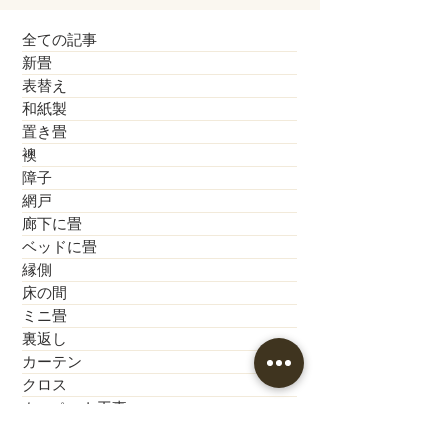
全ての記事
新畳
表替え
和紙製
置き畳
襖
障子
網戸
廊下に畳
ベッドに畳
縁側
床の間
ミニ畳
裏返し
カーテン
クロス
カーペット工事
歴史的建造物