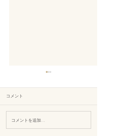
コメント
コメントを追加…
米原市立おうみ認定こど
カーペット工事
も園 / カーテンレール・
頂きます
房掛取付け