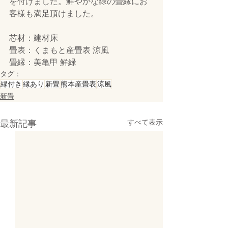
を付けました。鮮やかな緑の畳縁にお
客様も満足頂けました。
芯材：建材床
畳表：くまもと産畳表 涼風
畳縁：美亀甲 鮮緑
タグ：
縁付き
縁あり
新畳
熊本産畳表
涼風
新畳
最新記事
すべて表示