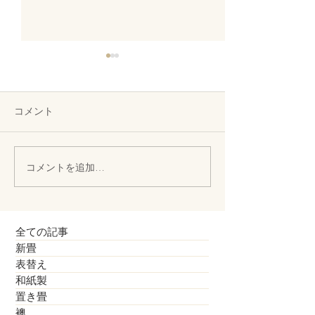
コメント
お子様向けのタタミ椅子
コメントを追加…
縁付き畳、縁無
われて
全ての記事
新畳
表替え
和紙製
置き畳
襖