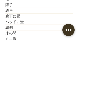
障子
網戸
廊下に畳
ベッドに畳
縁側
床の間
ミニ畳
裏返し
カーテン
クロス
カーペット工事
歴史的建造物
神社・お寺
公共施設
新築モデルハウス
新築
こども園
小学校
中学校