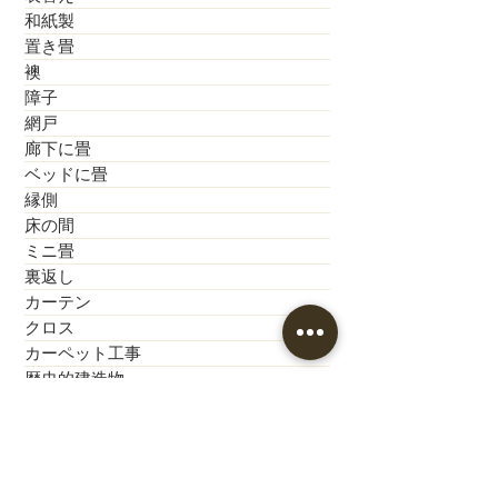
和紙製
置き畳
襖
障子
網戸
廊下に畳
ベッドに畳
縁側
床の間
ミニ畳
裏返し
カーテン
クロス
カーペット工事
歴史的建造物
神社・お寺
公共施設
新築モデルハウス
新築