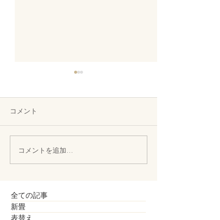
コメント
お子様向けのタタミ椅子
コメントを追加…
縁付き畳、縁無
われて
全ての記事
新畳
表替え