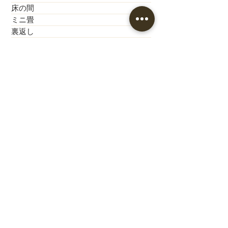
床の間
ミニ畳
裏返し
カーテン
クロス
カーペット工事
歴史的建造物
神社・お寺
公共施設
新築モデルハウス
新築
こども園
小学校
中学校
畳小物
縁付き
縁あり
新畳
和紙製
熊本産畳表
ダイケン
カラー畳
涼風
襖
張替え
縁なし
神社・お寺
ひのさやか
半畳
表替え
リフォーム
新築