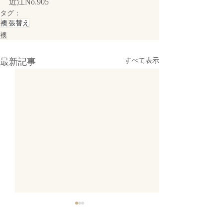
近江No.905
タグ：
襖
張替え
襖
最新記事
すべて表示