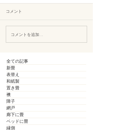
コメント
コメントを追加…
黄ばんできた襖が気にな
来年の一周忌法
り
襖張替え
全ての記事
新畳
表替え
和紙製
置き畳
襖
障子
網戸
廊下に畳
ベッドに畳
縁側